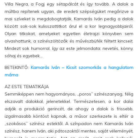
Villa Negra, a Fogj egy sétapálcát és így tovább. A dalok a
múltba repítenek ugyan, de eredeti szépségüket megőrizve a
mai szíveket is megdobogtatják. Kamarás Iván pedig a dalok
között sok-sok kulisszattitkot árul el a kor legnagyobbjairól.
Olyan titkokat, amelyeket egyetlen életrajzi könyvben sem
olvashattunk, a színészöltözők és művészbüfék féltett kincseit.
Mindezt sok humorral, így az este jelmondata: nevetés, könny,
sóhaj és egyebek…
BETEKINTŐ:
Kamarás Iván – Kicsit szomorkás a hangulatom
máma
AZ ESTE TEMATIKÁJA
Semmiképpen nem hagyományos, „poros” színészanyag, félig
elszavalt dalokkal, jelenetekkel. Természetesen, a kor dalai
adják a produkció gerincét, de ahogy a dalok is frissebb,
izgalmasabb köntöst kapnak, a műsor szerkezete is eltér a
„szokásos” színész estektől. A színpadon nem Kamarás Iván
színész, hanem Iván, aki pátoszoktól mentes, saját véleményét,