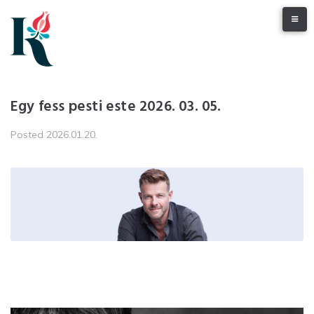
Skip
to
content
Egy fess pesti este 2026. 03. 05.
Posted
2026.01.20.