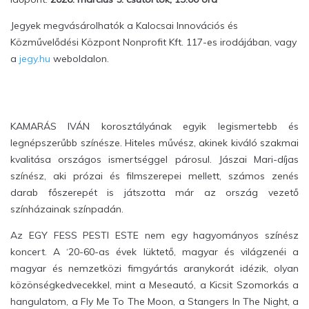
Jegyek megvásárolhatók a Kalocsai Innovációs és
Közművelődési Központ Nonprofit Kft. 117-es irodájában, vagy
a
jegy.hu
weboldalon.
KAMARÁS IVÁN korosztályának egyik legismertebb és
legnépszerűbb színésze. Hiteles művész, akinek kiváló szakmai
kvalitása országos ismertséggel párosul. Jászai Mari-díjas
színész, aki prózai és filmszerepei mellett, számos zenés
darab főszerepét is játszotta már az ország vezető
színházainak színpadán.
Az EGY FESS PESTI ESTE nem egy hagyományos színész
koncert. A ‘20-60-as évek lüktető, magyar és világzenéi a
magyar és nemzetközi fimgyártás aranykorát idézik, olyan
közönségkedvecekkel, mint a Meseautó, a Kicsit Szomorkás a
hangulatom, a Fly Me To The Moon, a Stangers In The Night, a