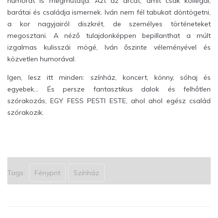
humorát is megmutatja. Azt az arcát, amit csak kollegái,
barátai és családja ismernek. Iván nem fél tabukat döntögetni,
a kor nagyjairól diszkrét, de személyes történeteket
megosztani. A néző tulajdonképpen bepillanthat a múlt
izgalmas kulisszái mögé, Iván őszinte véleményével és
közvetlen humorával.
Igen, lesz itt minden: színház, koncert, könny, sóhaj és
egyebek… És persze fantasztikus dalok és felhőtlen
szórakozás, EGY FESS PESTI ESTE, ahol ahol egész család
szórakozik.
Tags:
Fénypnt
Színház