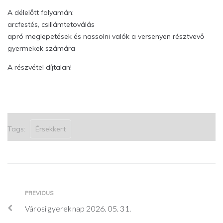
A délelőtt folyamán:
arcfestés, csillámtetoválás
apró meglepetések és nassolni valók a versenyen résztvevő
gyermekek számára
A részvétel díjtalan!
Tags:
Érsekkert
Bejegyzés
Previous
PREVIOUS
navigáció
Városi gyereknap 2026. 05. 31.