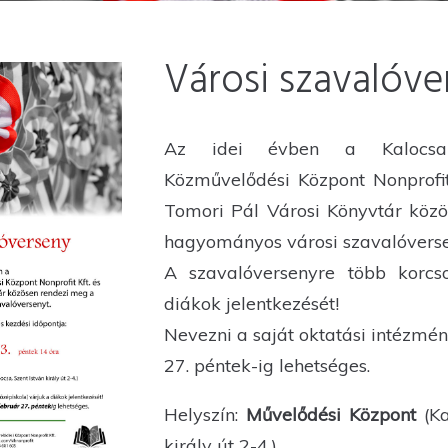
Városi szavalóve
Az idei évben a Kalocsai
Közművelődési Központ Nonprofit
Tomori Pál Városi Könyvtár köz
hagyományos városi szavalóverse
A szavalóversenyre több korcs
diákok jelentkezését!
Nevezni a saját oktatási intézmé
27. péntek-ig lehetséges.
Helyszín:
Művelődési Központ
(K
király út 2-4.)