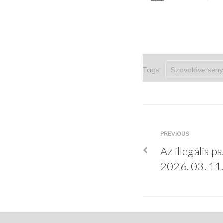
Tags:
Szavalóverseny
Bejegyzés
Previous
PREVIOUS
Az illegális p
navigáció
2026. 03. 11