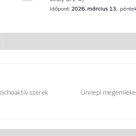
Időpont:
2026. március 13.
péntek
Next
szichoaktív szerek
Ünnepi megemlékez
.