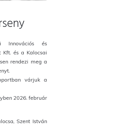
rseny
 Innovációs és
 Kft. és a Kalocsai
ösen rendezi meg a
nyt.
oportban várjuk a
nyben 2026. február
alocsa, Szent István